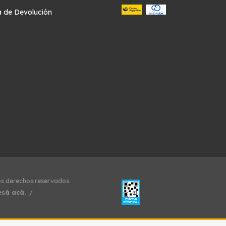
ca de Devolución
os derechos reservados.
esá acá.
/