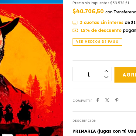
Precio sin impuestos
$39.578,51
$40.706,50
con
Transferenc
3
cuotas sin interés
de
$1
15% de descuento
pagand
VER MEDIOS DE PAGO
COMPARTIR
DESCRIPCIÓN
PRIMARIA (jugas con tú Usu