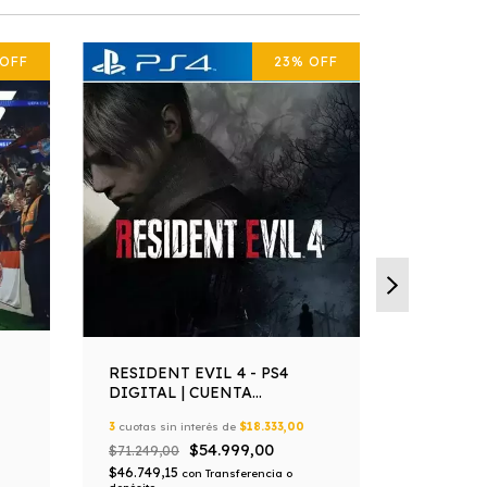
OFF
23
%
OFF
RESIDENT EVIL 4 - PS4
Residen E
DIGITAL | CUENTA
PS4
PRIMARIA
3
cuotas sin interés de
$18.333,00
3
cuotas sin
$54.999,00
$71.249,00
$89.000,0
$46.749,15
con
Transferencia o
$35.606,5