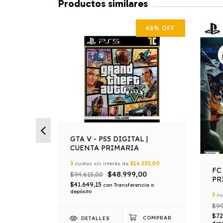
Productos similares
47
%
OFF
48
%
OFF
GTA V - PS5 DIGITAL |
CUENTA PRIMARIA
3
cuotas sin interés de
$16.333,00
ION 2 -
FC
$48.999,00
$94.615,00
NTA
PR
$41.649,15
con
Transferencia o
depósito
666,33
3
cu
00
$99
cia o
$72
DETALLES
depó