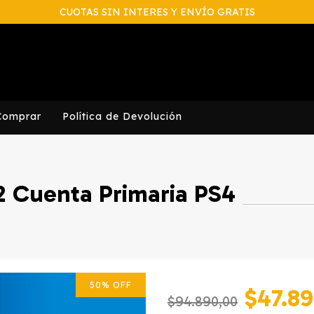
CUOTAS SIN INTERES Y ENVÍO GRATIS
Comprar
Política de Devolución
2 Cuenta Primaria PS4
50
%
OFF
$47.89
$94.890,00