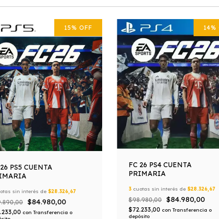
15
%
OFF
14
%
FC 26 PS4 CUENTA
 26 PS5 CUENTA
PRIMARIA
IMARIA
3
cuotas sin interés de
$28.326,67
otas sin interés de
$28.326,67
$84.980,00
$98.980,00
$84.980,00
.890,00
$72.233,00
con
Transferencia o
.233,00
con
Transferencia o
depósito
sito