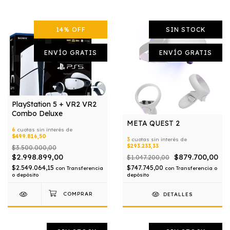
14
%
OFF
SIN STOCK
ENVÍO GRATIS
ENVÍO GRATIS
PlayStation 5 + VR2 VR2
Combo Deluxe
META QUEST 2
6
cuotas sin interés de
$499.816,50
3
cuotas sin interés de
$293.233,33
$3.500.000,00
$2.998.899,00
$879.700,00
$1.047.200,00
$2.549.064,15
$747.745,00
con
Transferencia
con
Transferencia o
o depósito
depósito
DETALLES