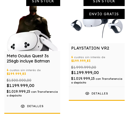
SIN STOCK
SIN STOCK
ENVÍO GRATIS
PLAYSTATION VR2
Meta Oculus Quest 3s
6
cuotas sin interés de
256gb incluye Batman
$199.999,83
$1.999.999,00
6
cuotas sin interés de
$1.199.999,00
$199.999,83
$1.019.999,15
con
Transferencia
$1.500.000,00
o depósito
$1.199.999,00
$1.019.999,15
con
Transferencia
DETALLES
o depósito
DETALLES