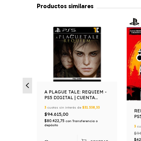
Productos similares
A PLAGUE TALE: REQUIEM -
ITAL |
PS5 DIGITAL | CUENTA
PRIMARIA
538,33
3
cuotas sin interés de
$31.538,33
RE
$94.615,00
PS
$80.422,75
cia o
con
Transferencia o
PR
depósito
3
cu
$94
$42