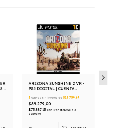
DER
ARIZONA SUNSHINE 2 VR -
ASSETTO
S -
PS5 DIGITAL | CUENTA
COMPETI
PRIMARIA
DIGITAL
3
cuotas sin interés de
$29.759,67
3
cuotas sin
PRIMAR
$89.279,00
$66.199,
$75.887,15
$56.269,1
con
Transferencia o
depósito
depósito