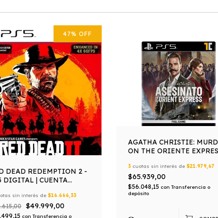
47
%
OFF
AGATHA CHRISTIE: MUR
ON THE ORIENTE EXPRES
PS5 DIGITAL | CUENTA
3
cuotas sin interés de
$21.979,67
PRIMARIA
D DEAD REDEMPTION 2 -
$65.939,00
5 DIGITAL | CUENTA
$56.048,15
con
Transferencia o
IMARIA
depósito
otas sin interés de
$16.666,33
$49.999,00
.615,00
.499,15
con
Transferencia o