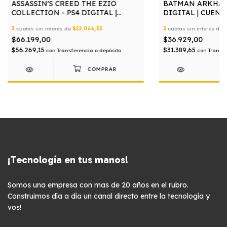
ASSASSIN'S CREED THE EZIO
BATMAN ARKHAM
COLLECTION - PS4 DIGITAL |
DIGITAL | CUEN
CUENTA PRIMARIA
3
cuotas sin interés de
$22.066,33
3
cuotas sin interés de
$
$66.199,00
$36.929,00
$56.269,15
$31.389,65
con
Transferencia o depósito
con
Transfe
¡Tecnología en tus manos!
Somos una empresa con mas de 20 años en el rubro.
Construimos día a día un canal directo entre la tecnología y
vos!