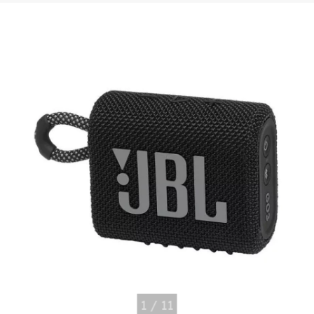
1
/
11