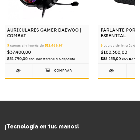
AURICULARES GAMER DAEWOO |
PARLANTE PORTA
COMBAT
ESSENTIAL
3
cuotas sin interés de
$12.466,67
3
cuotas sin interés de
$
$37.400,00
$100.300,00
$31.790,00
$85.255,00
con
Transferencia o depósito
con
Transf
¡Tecnología en tus manos!